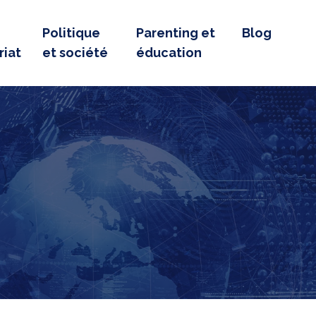
Politique
Parenting et
Blog
riat
et société
éducation