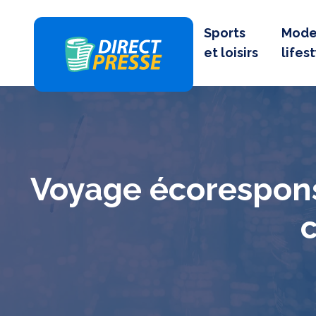
Sports
Mode
et loisirs
lifes
Voyage écorespons