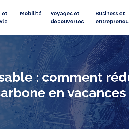
 et
Mobilité
Voyages et
Business et
tyle
découvertes
entrepreneu
able : comment réd
carbone en vacances 