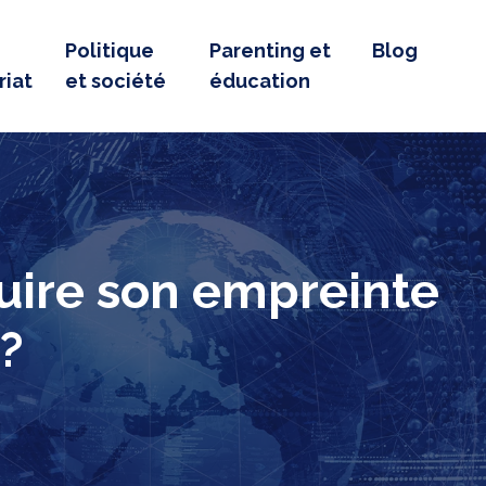
Politique
Parenting et
Blog
riat
et société
éducation
uire son empreinte
?