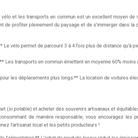
 vélo et les transports en commun est un excellent moyen de ré
nt de profiter pleinement du paysage et de s’immerger dans la c
:** Le vélo permet de parcourir 3 à 4 fois plus de distance qu’à pi
o:** Les transports en commun émettent en moyenne 60% moins de
ve pour les déplacements plus longs:** La location de voitures 
binet (si potable) et acheter des souvenirs artisanaux et équitabl
 consommant de manière responsable, vous encouragez les prod
ez l’artisanat local et les petits producteurs !
de l’alimentation:** L’achat de produits locaux réduit les émiss